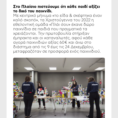
Στο Πλαίσιο πιστεύουμε ότι κάθε παιδί αξίζει
το δικό του παιχνίδι.
Με κεντρικό μήνυμα «το είδα & σκέφτηκα έναν
καλό σκοπό», τα Χριστούγεννα του 2022 η
εθελοντική ομάδα «Πλάι σου» έκανε δώρο
παιχνίδια σε παιδιά που πραγματικά τα
χρειάζονται. Την πρωτοβουλία στήριξαν
έμπρακτα και οι καταναλωτές, αφού κάθε
αγορά παιχνιδιών αξίας 60€ και άνω στο
διάστημα από τις 9 έως τις 24 Δεκεμβρίου,
μεταφραζόταν σε προσφορά ενός παιχνιδιού.